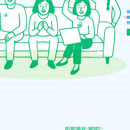
IN
B
P
DÉFINITION DU « BUYCOTT »